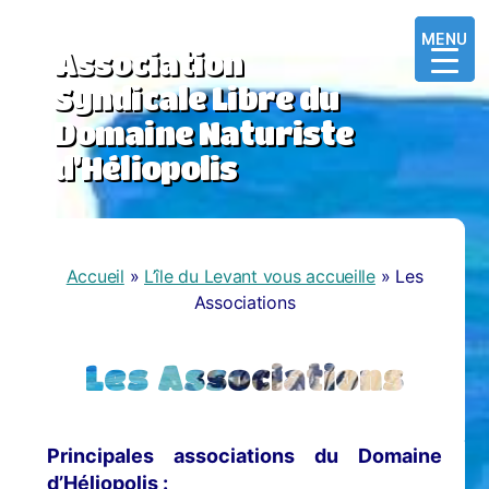
MENU
MENU
MENU
Association
Syndicale Libre du
Domaine Naturiste
d’Héliopolis
Accueil
»
L’île du Levant vous accueille
»
Les
Associations
Les Associations
Principales associations du Domaine
d’Héliopolis :