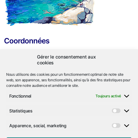
Coordonnées
ASL Héliopolis
Gérer le consentement aux
663 corniche de l'Arbousier
cookies
Ile du Levant
83400 Hyères
Nous utilisons des cookies pour un fonctionnement optimal de notre site
web, son apparence, ses fonctionnalités, ainsi qu'à des fins statistiques pour
connaitre notre audience et améliorer le site.
04.94.05.92.74
call
Fonctionnel
Toujours activé
asl
iledulevant-heliopolis.org
email
alternate_email
Statistiques
Statist
Nous localiser
location_on
Apparence, social, marketing
Appare
Nous suivre sur Facebook
social,