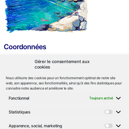
Coordonnées
ASL Héliopolis
Gérer le consentement aux
663 corniche de l'Arbousier
cookies
Ile du Levant
83400 Hyères
Nous utilisons des cookies pour un fonctionnement optimal de notre site
web, son apparence, ses fonctionnalités, ainsi qu'à des fins statistiques pour
connaitre notre audience et améliorer le site.
04.94.05.92.74
call
Fonctionnel
Toujours activé
asl
iledulevant-heliopolis.org
email
alternate_email
Statistiques
Statist
Nous localiser
location_on
Apparence, social, marketing
Appare