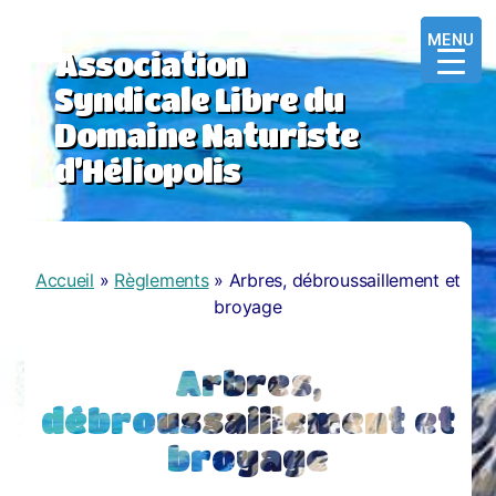
MENU
MENU
MENU
Association
Syndicale Libre du
Domaine Naturiste
d’Héliopolis
Accueil
»
Règlements
»
Arbres, débroussaillement et
broyage
Arbres,
débroussaillement et
broyage