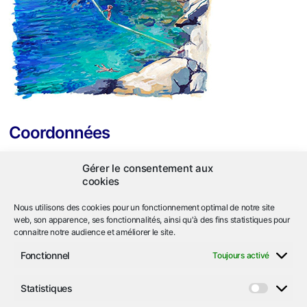
Coordonnées
ASL Héliopolis
Gérer le consentement aux
663 corniche de l'Arbousier
cookies
Ile du Levant
83400 Hyères
Nous utilisons des cookies pour un fonctionnement optimal de notre site
web, son apparence, ses fonctionnalités, ainsi qu'à des fins statistiques pour
connaitre notre audience et améliorer le site.
04.94.05.92.74
call
Fonctionnel
Toujours activé
asl
iledulevant-heliopolis.org
email
alternate_email
Statistiques
Statist
Nous localiser
location_on