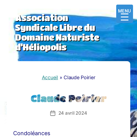
MENU
MENU
MENU
Association
Syndicale Libre du
Domaine Naturiste
d’Héliopolis
Accueil
»
Claude Poirier
Claude Poirier
24 avril 2024
Date
de
l’article
Condoléances