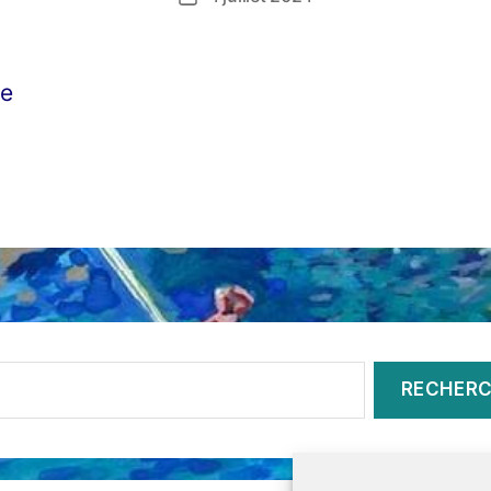
de
l’article
ée