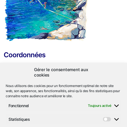
Coordonnées
ASL Héliopolis
Gérer le consentement aux
663 corniche de l'Arbousier
cookies
Ile du Levant
83400 Hyères
Nous utilisons des cookies pour un fonctionnement optimal de notre site
web, son apparence, ses fonctionnalités, ainsi qu'à des fins statistiques pour
connaitre notre audience et améliorer le site.
04.94.05.92.74
call
Fonctionnel
Toujours activé
asl
iledulevant-heliopolis.org
email
alternate_email
Statistiques
Statist
Nous localiser
location_on