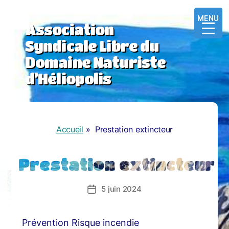
MENU
MENU
MENU
Association
Syndicale Libre du
Domaine Naturiste
d’Héliopolis
Accueil
»
Prestation extincteur
Prestation extincteur
5 juin 2024
Date
de
l’article
Prévention Risque incendie