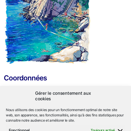
Coordonnées
ASL Héliopolis
Gérer le consentement aux
663 corniche de l'Arbousier
cookies
Ile du Levant
83400 Hyères
Nous utilisons des cookies pour un fonctionnement optimal de notre site
web, son apparence, ses fonctionnalités, ainsi qu'à des fins statistiques pour
connaitre notre audience et améliorer le site.
04.94.05.92.74
call
Fonctionnel
Toujours activé