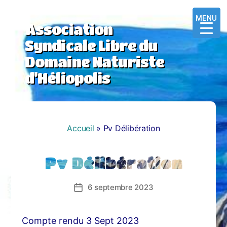
MENU
MENU
MENU
Association
Syndicale Libre du
Domaine Naturiste
d’Héliopolis
Accueil
»
Pv Délibération
Pv Délibération
6 septembre 2023
Date
de
l’article
Compte rendu 3 Sept 2023