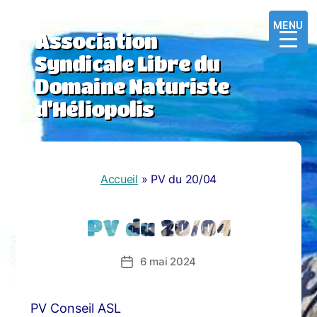
MENU
MENU
MENU
Association
Syndicale Libre du
Domaine Naturiste
d’Héliopolis
Accueil
»
PV du 20/04
PV du 20/04
6 mai 2024
Date
de
l’article
PV Conseil ASL