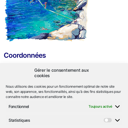
Coordonnées
ASL Héliopolis
Gérer le consentement aux
663 corniche de l'Arbousier
cookies
Ile du Levant
83400 Hyères
Nous utilisons des cookies pour un fonctionnement optimal de notre site
web, son apparence, ses fonctionnalités, ainsi qu'à des fins statistiques pour
connaitre notre audience et améliorer le site.
04.94.05.92.74
call
Fonctionnel
Toujours activé
asl
iledulevant-heliopolis.org
email
alternate_email
Statistiques
Statist
Nous localiser
location_on